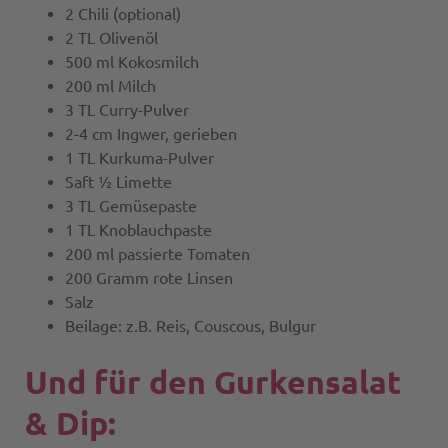
2 Chili (optional)
2 TL Olivenöl
500 ml Kokosmilch
200 ml Milch
3 TL Curry-Pulver
2-4 cm Ingwer, gerieben
1 TL Kurkuma-Pulver
Saft ½ Limette
3 TL Gemüsepaste
1 TL Knoblauchpaste
200 ml passierte Tomaten
200 Gramm rote Linsen
Salz
Beilage: z.B. Reis, Couscous, Bulgur
Und für den Gurkensalat
& Dip: