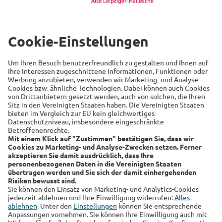
Arbeitswelt
Beliebte Themen
Versicherung
Recht
Auto
Sicherheit
Familie
Links
Alte Leipziger
Hallesche
RSS-Feed
Über uns
Kundenmagazin