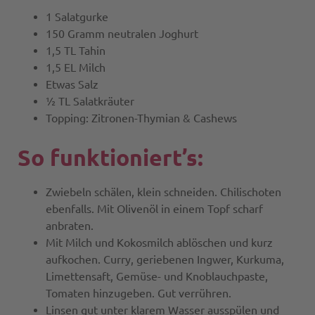
1 Salatgurke
150 Gramm neutralen Joghurt
1,5 TL Tahin
1,5 EL Milch
Etwas Salz
½ TL Salatkräuter
Topping: Zitronen-Thymian & Cashews
So funktioniert’s:
Zwiebeln schälen, klein schneiden. Chilischoten
ebenfalls. Mit Olivenöl in einem Topf scharf
anbraten.
Mit Milch und Kokosmilch ablöschen und kurz
aufkochen. Curry, geriebenen Ingwer, Kurkuma,
Limettensaft, Gemüse- und Knoblauchpaste,
Tomaten hinzugeben. Gut verrühren.
Linsen gut unter klarem Wasser ausspülen und