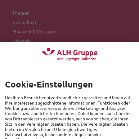
Themen
Gesundheit
Finanzen & Vorsorge
Lifestyle
Mobilität
Arbeitswelt
Beliebte Themen
Versicherung
Recht
Auto
Sicherheit
Familie
Links
Alte Leipziger