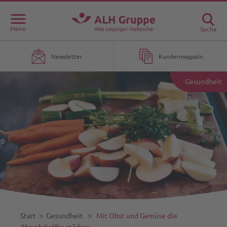
Menü
Suche
Newsletter
Kundenmagazin
Gesundheit
Start
˃
Gesundheit
˃
Mit Obst und Gemüse die
Abwehrkräfte stärken