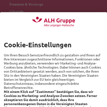
Finanzen & Vorsorge
Lifestyle
Mobilität
Arbeitswelt
Beliebte Themen
Versicherung
Recht
Auto
Sicherheit
Familie
Links
Alte Leipziger
Hallesche
RSS-Feed
Über uns