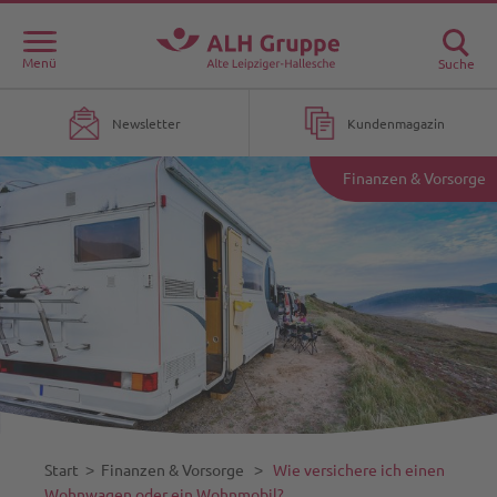
Menü
Suche
Newsletter
Kundenmagazin
Finanzen & Vorsorge
Start
˃
Finanzen & Vorsorge
˃
Wie versichere ich einen
Wohnwagen oder ein Wohnmobil?