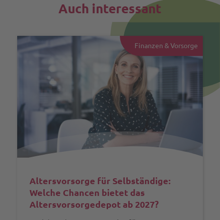
Auch interessant
Finanzen & Vorsorge
Altersvorsorge für Selbständige:
Welche Chancen bietet das
Altersvorsorgedepot ab 2027?