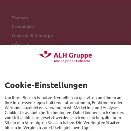
Themen
Gesundheit
Finanzen & Vorsorge
Lifestyle
Mobilität
Arbeitswelt
Beliebte Themen
Versicherung
Recht
Auto
Sicherheit
Familie
Links