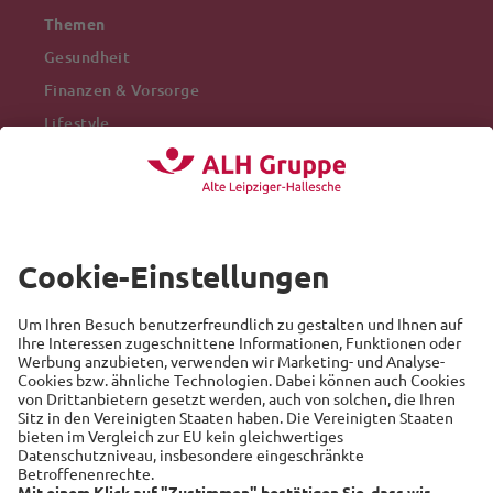
Themen
Gesundheit
Finanzen & Vorsorge
Lifestyle
Mobilität
Arbeitswelt
Beliebte Themen
Versicherung
Recht
Auto
Sicherheit
Familie
Links
Alte Leipziger
Hallesche