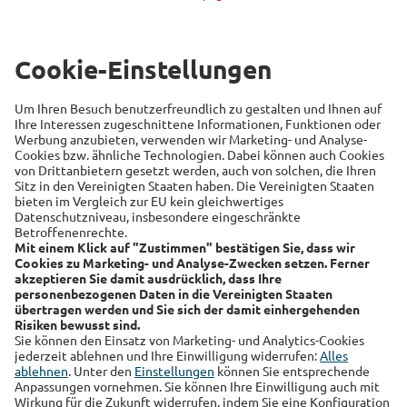
Beliebte Themen
Versicherung
Recht
Auto
Sicherheit
Familie
Links
Alte Leipziger
Hallesche
RSS-Feed
Über uns
Kundenmagazin
Datenschutz
Impressum
Cookie Einstellungen