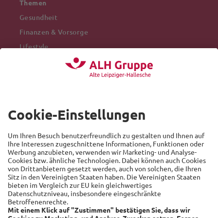
Themen
Gesundheit
Finanzen & Vorsorge
Lifestyle
Mobilität
Arbeitswelt
Beliebte Themen
Versicherung
Recht
Auto
Sicherheit
Familie
Links
Alte Leipziger
Hallesche