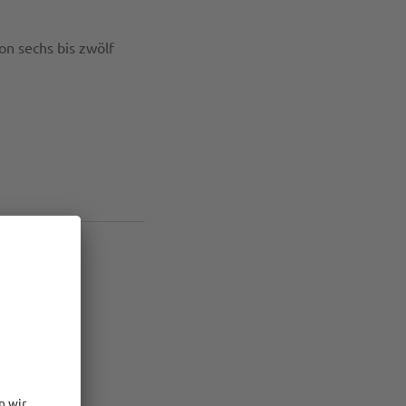
n sechs bis zwölf
olt sich
nd Experten
ssiert. Und
en und
ack.