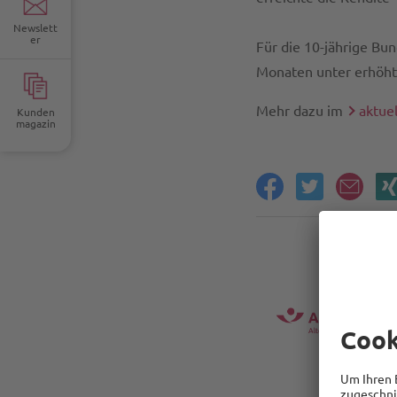
Newslett
er
Für die 10-jährige Bu
Monaten unter erhöhter
Mehr dazu im
aktuel
Kunden
magazin