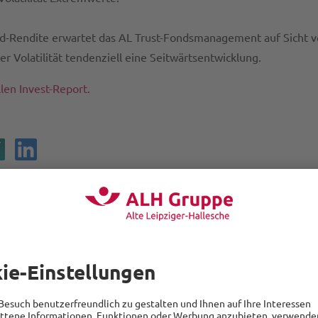
nd-Rendite erwartet das AL Trust-Fondsmanagement auf Sicht vo
 Volatilität tendenziell eine Seitwärtsentwicklung.
len Invest-Report.
Marketing der ALH Gruppe
Der Bereich Marketing der ALH Gruppe ist vielseitig, h
Meinungen von internen und externen Expertinnen u
ein, recherchiert und hört zu, was unsere Leser intere
bereitet dann die Themen in verschiedensten Format
voller Freude für Sie auf, immer auch offen für Feedb