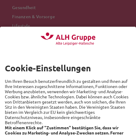
Gesundheit
Finanzen & Vorsorge
Lifestyle
Mobilität
Arbeitswelt
Beliebte Themen
Versicherung
Recht
Auto
Sicherheit
Familie
Links
Alte Leipziger
Hallesche
RSS-Feed