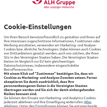
Mobilität
Arbeitswelt
Beliebte Themen
Versicherung
Recht
Auto
Sicherheit
Familie
Links
Alte Leipziger
Hallesche
RSS-Feed
Über uns
Kundenmagazin