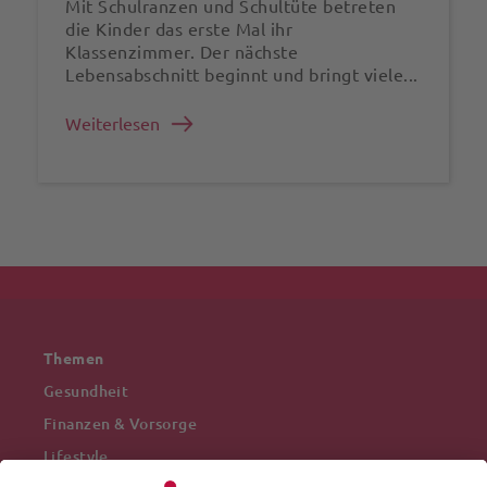
Mit Schulranzen und Schultüte betreten
die Kinder das erste Mal ihr
Klassenzimmer. Der nächste
Lebensabschnitt beginnt und bringt viele...
Weiterlesen
Themen
Gesundheit
Finanzen & Vorsorge
Lifestyle