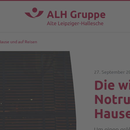
ause und auf Reisen
27. September 2
Die w
Notru
Hause
Um einen größ