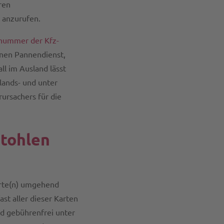
ren
 anzurufen.
lnummer der Kfz-
nen Pannendienst,
l im Ausland lässt
lands- und unter
ursachers für die
stohlen
arte(n) umgehend
t aller dieser Karten
nd gebührenfrei unter