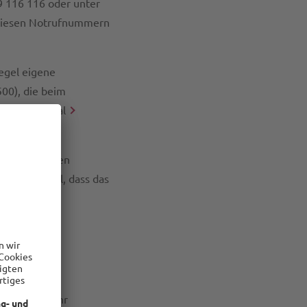
9 116 116 oder unter
 diesen Notrufnummern
egel eigene
00), die beim
 das Webportal
des jeweiligen
für den Fall, dass das
und um die Uhr