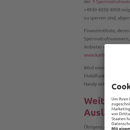
der
Sperrnotrufnu
+4930 4050 4050 mögl
zu sperren sind, abge
Finanzinstitute, dere
Sperrnotrufnummern, 
Anbieter erfragt wer
www.kartensicherheit
Wird einem das Handy 
Mobilfunkanbieters zu 
Handy mit der Mobilf
Weitere w
Auslandsr
Übrigens auch zahlrei