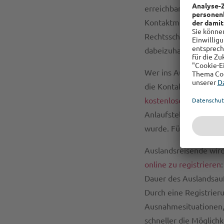
erreichbar sind, um de
Kontaktmöglichkeiten 
Rechtsschutz-Versiche
dabeizuhaben.
Wer ins Ausland reis
die Kontaktnummer zu
kostenlosen App
des
Anlaufstellen, wenn e
wurde. Für dringende 
Auslandsreisende wir
online zu registrieren
Dauer des Auslandsauf
Durch eine Registrieru
Ausnahmesituationen, 
schneller die Möglich