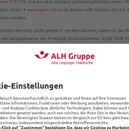
mmer
116 116 und aus dem Ausland gebührenpflichtig unter +4
ich. Unter
www.sperr-notruf.de
können alle Karten, die mit
rufen werden.
n Karten hierüber nicht gesperrt werden können, haben in der R
wie beispielsweise die Postbank (Notrufnummer 0228 5500 55
den können. Mehr Details zum Thema Kartensicherheit enthält
.de
.
gestohlen, ist es wichtig, die notwendige Sperrnotrufnummer 
kennen. Sie sollte am besten in Papierform mitgeführt werden, 
unkkarte (SIM-Karte) abhandenkommt.
ichtige Notrufnummern für
eisen
che Versicherer bieten für ihre Kunden Hotlinenummern, die r