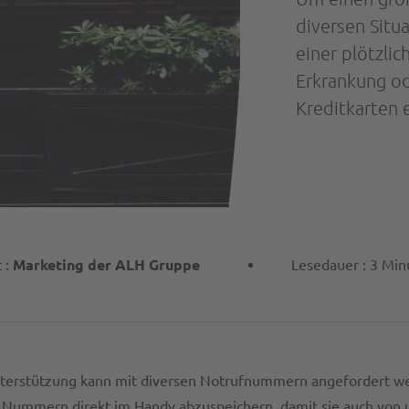
diversen Situ
einer plötzli
Erkrankung od
Kreditkarten e
 :
Marketing der ALH Gruppe
Lesedauer : 3 Min
terstützung kann mit diversen Notrufnummern angefordert wer
en Nummern direkt im Handy abzuspeichern, damit sie auch von