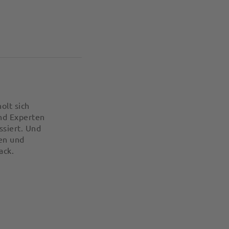
olt sich
nd Experten
ssiert. Und
en und
ack.