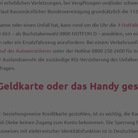
i erheblichen Verletzungen, bei Vergiftungen und/oder schwe
laut Kassenärztlicher Bundesvereinigung grundsätzlich die 112
nne oder einen Unfall hat, kann rund um die Uhr die
Notfal
 663 – als Buchstabenwahl 0800 NOTFON D – anwählen, um ei
oder ein Ersatzfahrzeug anzufordern. Bei einem Verkehrsunfal
ruf der Autoversicherer
unter der Hotline 0800 250 2600 für In
 Auslandsanrufe die zuständige Kfz-Versicherung des Unfallver
fragen.
Geldkarte oder das Handy ge
 beziehungsweise Kreditkarte gestohlen, ist es wichtig, die K
mit Diebe keinen Zugang zum Konto bekommen. Die Sperrung fas
sweises mit elektronischer Identitätsfunktion ist in Deutschla