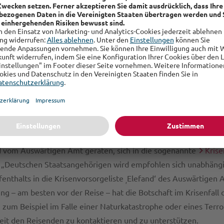
n Versicherten im Ernstfall schnell zu helfen. Besonders die e
bezüglich einer bestehenden Auslandsreisekranken-, Reiseabbr
rung sowie eines bestehenden Kfz-Schutzbriefes empfiehlt es s
t sollte neben den EU-weiten oder auch im Ausland gültigen 
r jeweiligen deutschen Auslandsvertretung, welche auf der
Auswärtigen Amtes
zu finden ist, mit sich führen. Dies ist ein
inem der Pass und/oder das Geld gestohlen oder man Opfer ei
Notfälle gibt es vom Auswärtigen Amt eine 24-Stunden-Hotlin
d vom Auswärtigen Amt geraten, sich in die sogenannte
Krise
: „Deutschen Staatsangehörigen wird empfohlen sich unabhäng
enthalts in die Krisenvorsorgeliste
Elefand‘ des Auswärtigen 
‚
ng – am besten vor der Reise – hat die Botschaft im Krisenfall 
zum Beispiel im Falle einer Naturkatastrophe oder eines Terror
keit den Reisenden zu kontaktieren und zu unterstützen.