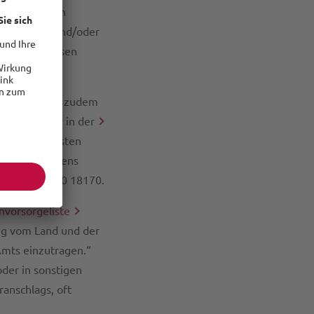
ntsprechenden
uch-, Kfz- und/oder
ich, auf Reisen
Notrufnummern zudem
Website
oder in der
e der wichtigsten
nes Verbrechens
e unter +4930 18170.
nvorsorgeliste
ig vom Land und der
Amts einzutragen.“
oder in sonstigen
anschlags, oft