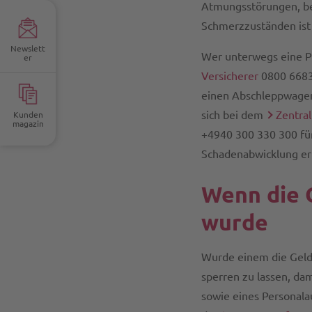
Atmungsstörungen, be
Schmerzzuständen ist 
Newslett
Wer unterwegs eine Pa
er
Versicherer
0800 6683
einen Abschleppwagen 
sich bei dem
Zentral
Kunden
magazin
+4940 300 330 300 für
Schadenabwicklung er
Wenn die 
wurde
Wurde einem die Geld-
sperren zu lassen, da
sowie eines Personalau