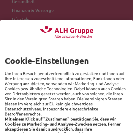
Gesundheit
Finanzen & Vorsorge
Lifestyle
Mobilität
Arbeitswelt
Beliebte Themen
Versicherung
Recht
Auto
Sicherheit
Familie
Links
Alte Leipziger
Hallesche
RSS-Feed