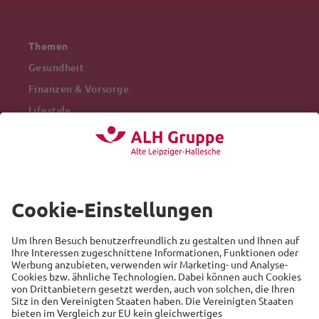
Themen
Gesundheit
Finanzen & Vorsorge
Lifestyle
Mobilität
Arbeitswelt
Beliebte Themen
Versicherung
Recht
Auto
Sicherheit
Familie
Links