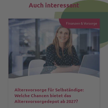
Auch interessant
Finanzen & Vorsorge
Altersvorsorge für Selbständige:
Welche Chancen bietet das
Altersvorsorgedepot ab 2027?