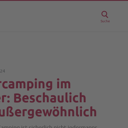
Suche
024
rcamping im
r: Beschaulich
ußergewöhnlich
Camping ist sicherlich nicht jedermanns