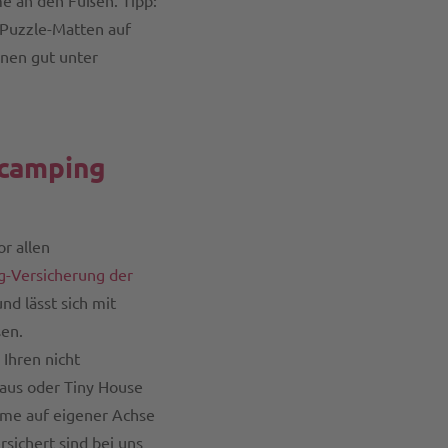
e an den Füßen. Tipp:
-Puzzle-Matten auf
nen gut unter
rcamping
r allen
-Versicherung der
d lässt sich mit
sen.
Ihren nicht
aus oder Tiny House
hme auf eigener Achse
sichert sind bei uns