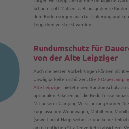
sorgen Heizteppiche für eine behagliche Wärm
Schaumstoff-Matten, z. B. ausgediente Kinder
dem Boden sorgen auch für Isolierung und kön
Teppichen versteckt werden.
Rundumschutz für Daue
von der Alte Leipziger
Auch die besten Vorkehrungen können nicht vo
Unwägbarkeiten schützen. Die
Dauercamping
Alte Leipziger
bietet einen Rundumschutz an un
optionalen Paketen auf die Bedürfnisse anpas
Mit unserer Camping-Versicherung können Sie 
zugelassenen Wohnwagen, Mobilheim, Mobilh
(soweit nicht Hauptwohnsitz und keine Teilna
am öffentlichen Straßenverkehr) absichern. Ver