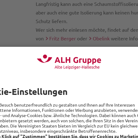
Langfristig kann auch eine Schaumstoffisolier
aber auch eine gute Isolierung kann keinen h
Schutz liefern.
Wer sich mehr einlesen möchte, findet auf dem
von
Fritz Berger
oder
Obelink
weitere Inf
Kerzen sorgen für Gemütl
und für Gefahr
Erwägen Sie LED-Kerzen als sichere Alternative
Kerzen, um das Risiko eines offenen Feuers z
Anbieter kann man diese bei Bedarf auch mit
Timer steuern.
Unabhängig von der Beleuchtungsquelle ist ei
Rauchmelder im Camper unverzichtbar.