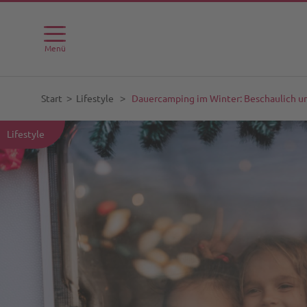
Menü
Start
˃
Lifestyle
˃
Dauercamping im Winter: Beschaulich 
Lifestyle