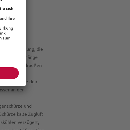
 Ihren
im Winter
ektive Isolierung, die
er Thermovorhänge
en, um Kälte draußen
en, haben Sie den
asser an der
genschürze und
Schürze kalte Zugluft
skühlen verzögert,