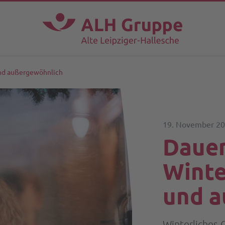
und außergewöhnlich
19. November 2
Daue
Winte
und a
Winterliches 