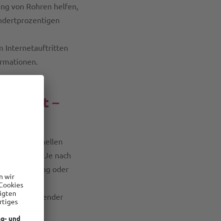
ung von Rohren helfen,
undertprozentigen
 Internetauftritten
ormationen.
ichkeit –
 zu traditionellen
u vermeiden. Je nach
 Fernbedienung oder
n funktionierender