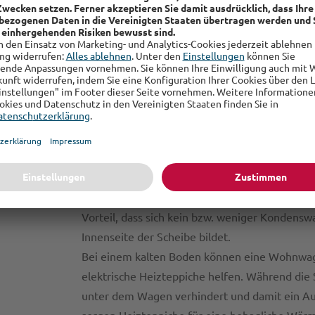
Isolierungsstrategien für
Camper
Natürlich kann der Ausblick aus dem Camper 
atemberaubend sein. Gleichzeitig hilft eine eff
Wärme im Inneren zu halten. Nutzen Sie dah
statt normaler Vorhänge an Fenstern und Tür
zu halten und Energie zu sparen.
Wenn Sie Thermoschutzmatten außen anbring
Vorteil, dass sich kein bzw. weniger Kondensw
Innenseite der Scheibe bildet.
Bei einem kalten Boden können eine Wohnwa
elektrische Heizteppiche helfen. Während die 
unter dem Wagen verhindert und damit ein Au