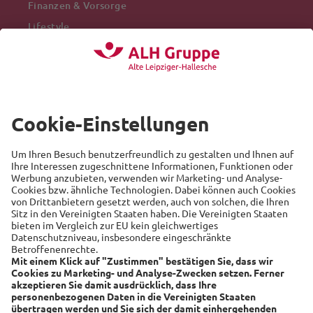
Finanzen & Vorsorge
Lifestyle
Mobilität
Arbeitswelt
Beliebte Themen
Versicherung
Recht
Auto
Sicherheit
Familie
Links
Alte Leipziger
Hallesche
RSS-Feed
Über uns