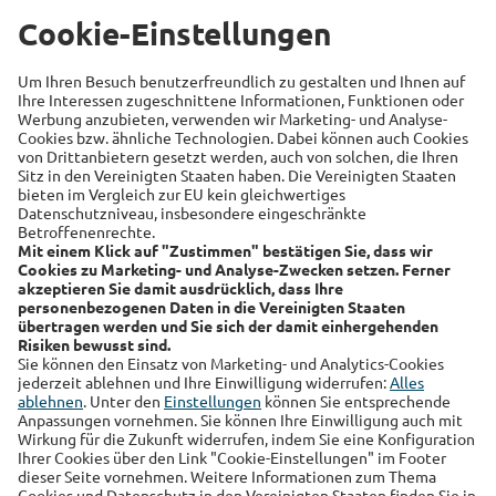
Versicherung
Recht
Auto
Sicherheit
Familie
Links
Alte Leipziger
Hallesche
RSS-Feed
Über uns
Kundenmagazin
Datenschutz
Impressum
Cookie Einstellungen