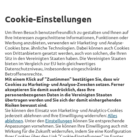
Beliebte Themen
Versicherung
Recht
Auto
Sicherheit
Familie
Links
Alte Leipziger
Hallesche
RSS-Feed
Über uns
Kundenmagazin
Datenschutz
Impressum
Cookie Einstellungen