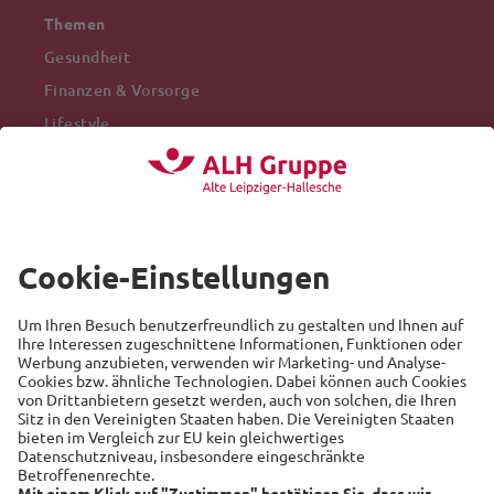
Themen
Gesundheit
Finanzen & Vorsorge
Lifestyle
Mobilität
Arbeitswelt
Beliebte Themen
Versicherung
Recht
Auto
Sicherheit
Familie
Links
Alte Leipziger
Hallesche