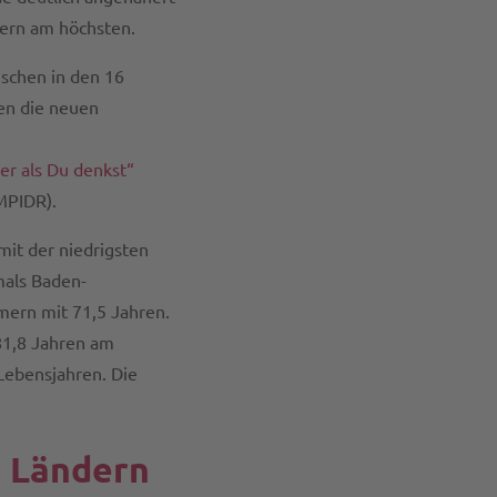
dern am höchsten.
schen in den 16
en die neuen
er als Du denkst“
MPIDR).
it der niedrigsten
mals Baden-
ern mit 71,5 Jahren.
81,8 Jahren am
Lebensjahren. Die
n Ländern