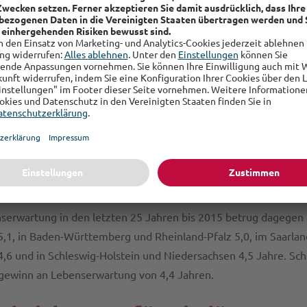
einigung schiebt Lebenserwa
hland an
st die Entwicklung der Lebenserwartung in den neuen Bundeslä
n höchsten Zuwachs bei der durchschnittlichen Lebenserwartu
ostdeutschen Bundesländer.
mmern kam es zum höchsten Anstieg, nämlich um 8,3 Jahre. Da
Sachsen mit 7,0, Thüringen mit 6,9 und Sachsen-Anhalt mit 6,8
erwartung.
serwartung in den letzten 25 Jahren bis 2015 betrug dagegen in
1, in Baden-Württemberg und Rheinland-Pfalz 5,0, im Saarland 
,6 und in Schleswig-Holstein und Niedersachsen 4,5 Jahre. Schl
ewinn an Lebenserwartung von 4,4 Jahren.