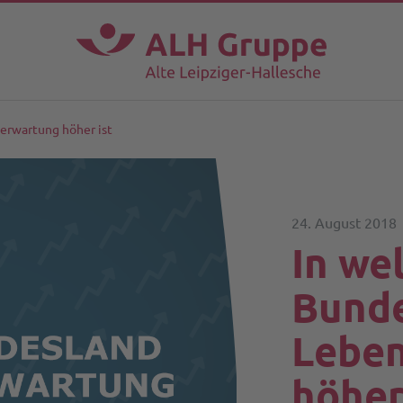
erwartung höher ist
24. August 2018
In we
Bunde
Lebe
höher