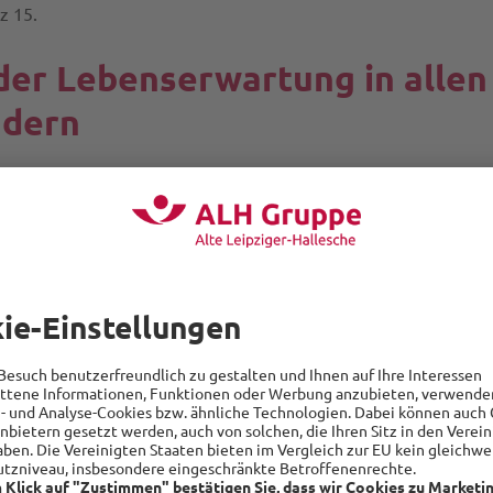
z 15.
er Lebenserwartung in allen
ndern
htungszeitraums von 1982 und 2015 konnten die Berliner mit 
n Sprung bei der Lebenserwartung machen. Dicht dahinter ran
enburg-Vorpommern mit 8,2 Jahren.
Lebenserwartung im gleichen Zeitraum um 7,7, in Hamburg und S
, in Bayern um 7,1 und in Rheinland-Pfalz um 7,0 Jahre gestie
jahre bei der durchschnittlichen Lebenserwartung von 1982 b
er Saarland mit 6,9, Baden-Württemberg und Nordrhein-Westfa
n mit 6,4 und Schleswig-Holstein mit 6,2 Jahren. Beim Schluss
n 33 Jahren bei Geburt „nur“ um 5,9 Jahre zu.