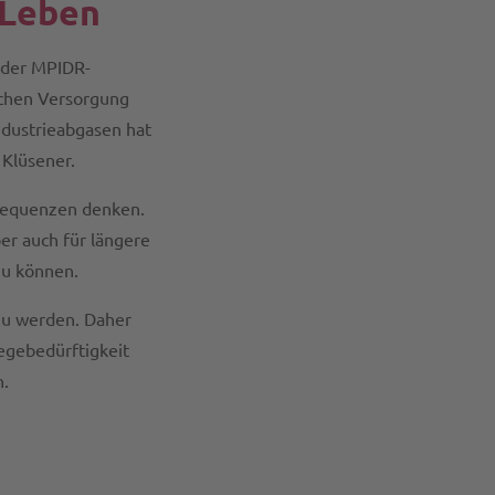
 Leben
 der MPIDR-
schen Versorgung
ndustrieabgasen hat
 Klüsener.
nsequenzen denken.
er auch für längere
zu können.
 zu werden. Daher
legebedürftigkeit
n.