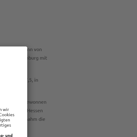
einem Zugewinn von
giert Brandenburg mit
achsen um 7,5, in
gen.
is 2015 dazugewonnen
len mit 6,8, Hessen
licht Bremen nahm die