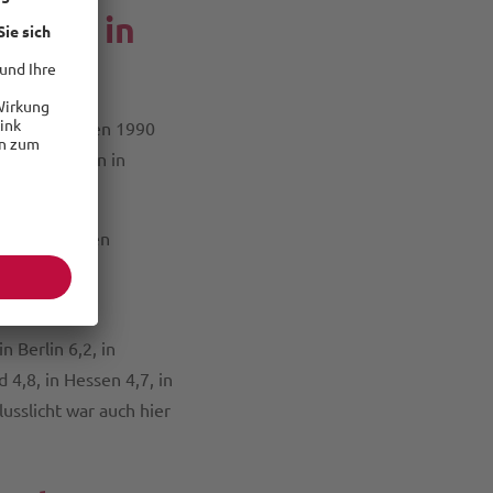
rtung in
ndern zwischen 1990
ng erreichten in
hinter folgen
 Jahren an
 Berlin 6,2, in
4,8, in Hessen 4,7, in
usslicht war auch hier