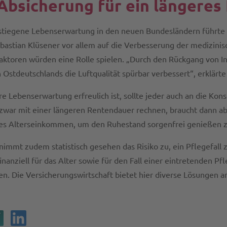
Absicherung für ein längeres
estiegene Lebenserwartung in den neuen Bundesländern führte
ebastian Klüsener vor allem auf die Verbesserung der medizini
ktoren würden eine Rolle spielen. „Durch den Rückgang von I
n Ostdeutschlands die Luftqualität spürbar verbessert“, erklärte
e Lebenserwartung erfreulich ist, sollte jeder auch an die Ko
 zwar mit einer längeren Rentendauer rechnen, braucht dann ab
des Alterseinkommen, um den Ruhestand sorgenfrei genießen 
nimmt zudem statistisch gesehen das Risiko zu, ein Pflegefall
finanziell für das Alter sowie für den Fall einer eintretenden Pf
n. Die Versicherungswirtschaft bietet hier diverse Lösungen a