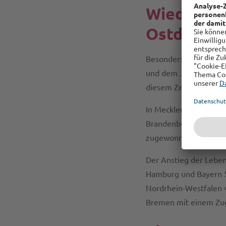
Wiederver
Ostdeutsc
Besonders auffällig i
und dem Jahr 2015. De
diesem Zeitraum alle 
In Mecklenburg-Vorpo
Brandenburg mit 7,7, 
zugewonnener Lebens
Der Anstieg der Leben
Hamburg und Bayern 5,
Nordrhein-Westfalen 4
Bremen mit einem Zug