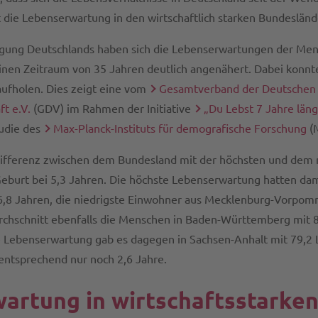
gt die Lebenserwartung in den wirtschaftlich starken Bundeslän
igung Deutschlands haben sich die Lebenserwartungen der Men
nen Zeitraum von 35 Jahren deutlich angenähert. Dabei konnt
aufholen. Dies zeigt eine vom
Gesamtverband der Deutschen
t e.V.
(GDV) im Rahmen der Initiative
„Du Lebst 7 Jahre läng
udie des
Max-Planck-Instituts für demografische Forschung
(
Differenz zwischen dem Bundesland mit der höchsten und dem m
eburt bei 5,3 Jahren. Die höchste Lebenserwartung hatten da
,8 Jahren, die niedrigste Einwohner aus Mecklenburg-Vorpomm
rchschnitt ebenfalls die Menschen in Baden-Württemberg mit 
te Lebenserwartung gab es dagegen in Sachsen-Anhalt mit 79,2 
ntsprechend nur noch 2,6 Jahre.
artung in wirtschaftsstarke