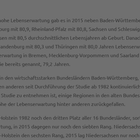
v hohe Lebenserwartung gab es in 2015 neben Baden-Württember
rg mit 80,9, Rheinland-Pfalz mit 80,8, Sachsen und Schleswig-
sen mit 80,5 durchschnittlichen Lebensjahren ab Geburt. Danac
randenburg mit 80,3 und Thüringen mit 80,0 Jahren Lebenserw
serwartung in Bremen, Mecklenburg-Vorpommern und Saarland m
e bereits genannt, 79,2 Jahren.
in den wirtschaftsstarken Bundesländern Baden-Württemberg,
len anderen seit Durchführung der Studie ab 1982 kontinuierlich
 Studie zu entnehmen ist, einige Regionen in den alten Bundes
he der Lebenserwartung hinter anderen zurückgefallen.
olstein 1982 noch den dritten Platz aller 16 Bundesländer, sor
tung, in 2015 dagegen nur noch den siebten Rang. Niedersach
-Holstein den sechsten Rang, 2015 lag Niedersachsen nur noch