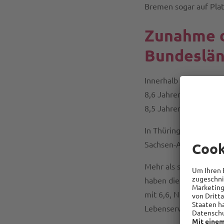
Bremen sogar auf Plat
Zunahme d
Bundeslä
Innerhalb des Beobac
8,6 Jahren den größte
8,5 Jahren und Meckl
In Thüringen ist die 
Sachsen-Anhalt um 7,2
Mehr als sechs Lebens
haben die Bundesländ
mit 6,6, Niedersachse
Lebenserwartung in de