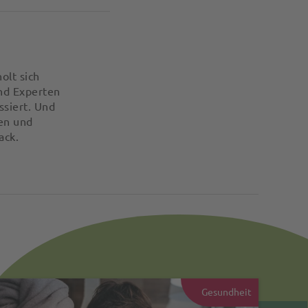
olt sich
nd Experten
ssiert. Und
en und
ack.
Gesundheit