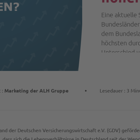
Eine aktuelle
Bundesländere
dem Bundesla
höchsten durc
Unterschied v
 :
Marketing der ALH Gruppe
Lesedauer : 3 Min
d der Deutschen Versicherungswirtschaft e.V. (GDV) geförder
t, dass sich die Lebensverhältnisse in Deutschland seit der We