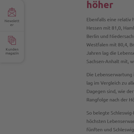
höher
Ebenfalls eine relati
Newslett
er
Hessen mit 81,0, Hambu
Berlin und Niedersach
Westfalen mit 80,4, B
Kunden
Jahren lag die Leben
magazin
Sachsen-Anhalt mit, wi
Die Lebenserwartung 
lag im Vergleich zu al
Dagegen sind, wie der
Rangfolge nach der Hö
So belegte Schleswig-H
höchsten Lebenserwar
fünften und Schleswig