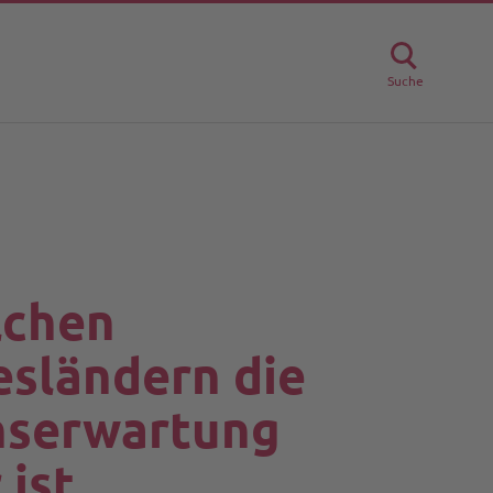
Suche
lchen
sländern die
nserwartung
 ist