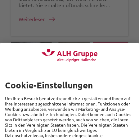
bietet. Sie erhalten oftmals schneller...
Weiterlesen
Gesundheit
Wann ist eine
Zahnzusatzversicherung sinnvoll?