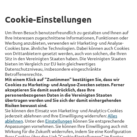
Beliebte Themen
Versicherung
Recht
Auto
Sicherheit
Familie
Links
Alte Leipziger
Hallesche
RSS-Feed
Über uns
Kundenmagazin
Datenschutz
Impressum
Cookie Einstellungen