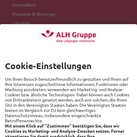
Gesundheit
Finanzen & Vorsorge
Lifestyle
Mobilität
Arbeitswelt
Beliebte Themen
Versicherung
Recht
Auto
Sicherheit
Familie
Links
Alte Leipziger
Hallesche
RSS-Feed